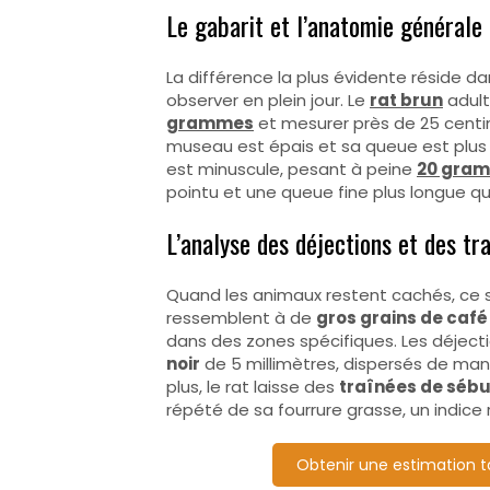
Le gabarit et l’anatomie générale
La différence la plus évidente réside da
observer en plein jour. Le
rat brun
adult
grammes
et mesurer près de 25 centim
museau est épais et sa queue est plus c
est minuscule, pesant à peine
20 gra
pointu et une queue fine plus longue qu
L’analyse des déjections et des t
Quand les animaux restent cachés, ce so
ressemblent à de
gros grains de café
dans des zones spécifiques. Les déject
noir
de 5 millimètres, dispersés de man
plus, le rat laisse des
traînées de séb
répété de sa fourrure grasse, un indice r
Obtenir une estimation ta