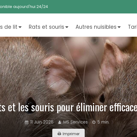
onible aujourd'hui 24/24
 de lit
Rats et souris
Autres nuisibles
Tar
ats et les souris pour éliminer effica
11 Juin 2026
MS Services
5 min.
Imprimer