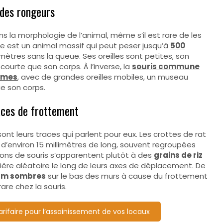
 des rongeurs
ns la morphologie de l’animal, même s’il est rare de les
e est un animal massif qui peut peser jusqu’à
500
ètres sans la queue. Ses oreilles sont petites, son
ourte que son corps. À l’inverse, la
souris commune
mmes
, avec de grandes oreilles mobiles, un museau
e son corps.
races de frottement
nt leurs traces qui parlent pour eux. Les crottes de rat
d’environ 15 millimètres de long, souvent regroupées
ions de souris s’apparentent plutôt à des
grains de riz
ière aléatoire le long de leurs axes de déplacement. De
um sombres
sur le bas des murs à cause du frottement
are chez la souris.
rifaire pour l’assainissement de vos locaux