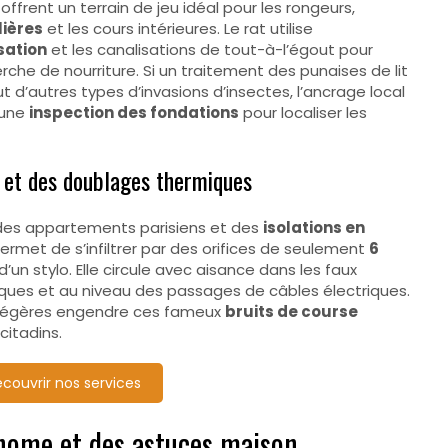
offrent un terrain de jeu idéal pour les rongeurs,
lières
et les cours intérieures. Le rat utilise
sation
et les canalisations de tout-à-l’égout pour
rche de nourriture. Si un traitement des punaises de lit
 d’autres types d’invasions d’insectes, l’ancrage local
 une
inspection des fondations
pour localiser les
s et des doublages thermiques
n des appartements parisiens et des
isolations en
i permet de s’infiltrer par des orifices de seulement
6
 d’un stylo. Elle circule avec aisance dans les faux
iques et au niveau des passages de câbles électriques.
 légères engendre ces fameux
bruits de course
citadins.
couvrir nos services
tonome et des astuces maison