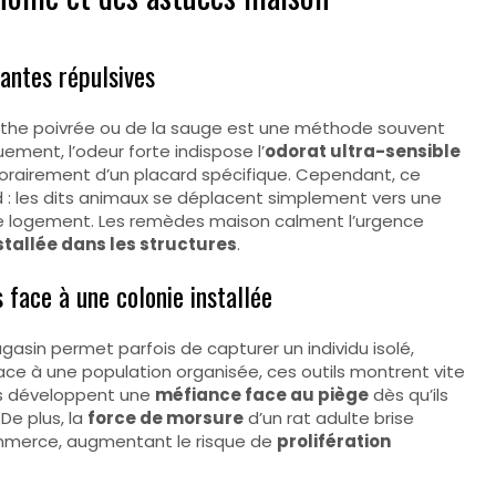
antes répulsives
 menthe poivrée ou de la sauge est une méthode souvent
uement, l’odeur forte indispose l’
odorat ultra-sensible
orairement d’un placard spécifique. Cependant, ce
 : les dits animaux se déplacent simplement vers une
e logement. Les remèdes maison calment l’urgence
stallée dans les structures
.
s face à une colonie installée
sin permet parfois de capturer un individu isolé,
ace à une population organisée, ces outils montrent vite
urs développent une
méfiance face au piège
dès qu’ils
De plus, la
force de morsure
d’un rat adulte brise
ommerce, augmentant le risque de
prolifération