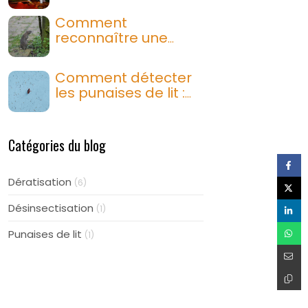
doit payer la
dératisation ?
Comment
reconnaître une
infestation de rats :
signes, indices et
Comment détecter
traces
les punaises de lit :
signes, piqûres,
traces de sang
Catégories du blog
Dératisation
(6)
Désinsectisation
(1)
Punaises de lit
(1)