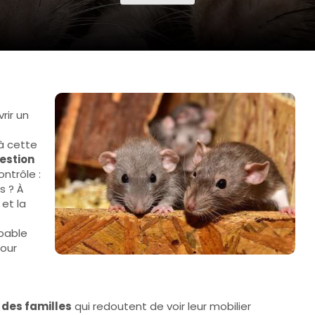
rir un
à cette
estion
ntrôle :
s ? À
et la
upable
pour
 des familles
qui redoutent de voir leur mobilier