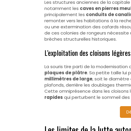
Les structures anciennes de la capitale 
notamment les
caves en pierres meu
principalement les
conduits de canali
remonter vers les habitations à la reche
ou une extermination des cafards résout
de ces colonies de rongeurs nécessite
brèches structurelles historiques.
L’exploitation des cloisons légère
La souris tire parti de la modernisatio
plaques de plâtre
. Sa petite taille lu
millimètres de large
, soit le diamètre
plafonds, derrière les doublages therm
Cette omniprésence dans les cloisons
rapides
qui perturbent le sommeil des 
Dé
Les limites de la lutte au