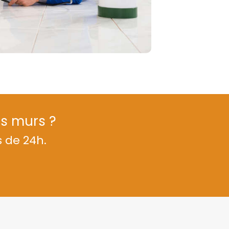
es murs ?
s de 24h.