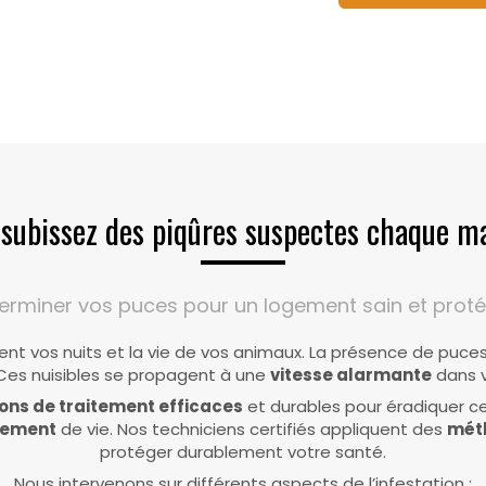
subissez des piqûres suspectes chaque m
terminer vos puces pour un logement sain et proté
nt vos nuits et la vie de vos animaux. La présence de puce
 Ces nuisibles se propagent à une
vitesse alarmante
dans v
ions de traitement efficaces
et durables pour éradiquer ce
nnement
de vie. Nos techniciens certifiés appliquent des
méth
protéger durablement votre santé.
Nous intervenons sur différents aspects de l’infestation :