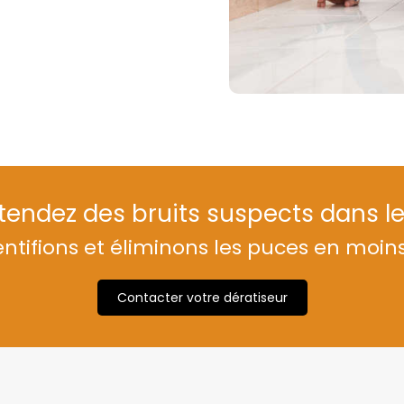
endez des bruits suspects dans l
ntifions et éliminons les puces en moin
Contacter votre dératiseur