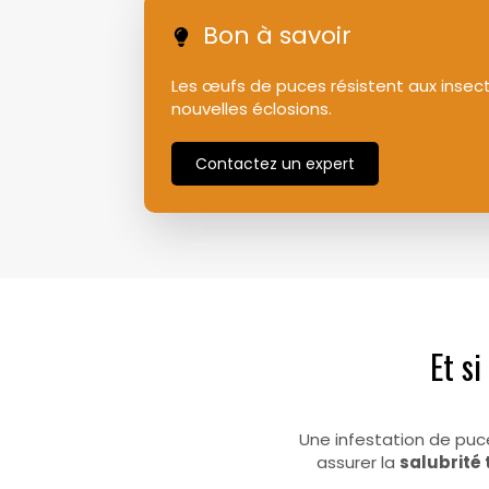
Bon à savoir
Les œufs de puces résistent aux insect
nouvelles éclosions.
Contactez un expert
Et si
Une infestation de puc
assurer la
salubrité 