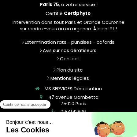
Paris 75
, à votre service !
Certifié
Certiphyto
.
Intervention dans tout Paris et Grande Couronne
sur rendez-vous ou en urgence. À bientôt !
Extermination rats - punaises - cafards
Avis sur nos dératiseurs
Contact
Plan du site
Mentions légales
MS SERVICES Dératisation
47 avenue Gambetta
75020
Paris
0184142906
contact@msservices.fr
©2025 - Extermination de tous nuisibles