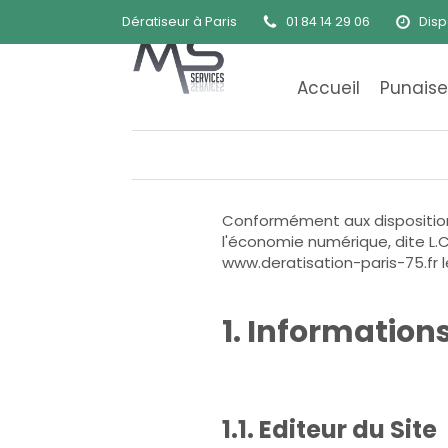
Dératiseur à Paris
01 84 14 29 06
Disp
Accueil
Punaises
Conformément aux dispositions 
l'économie numérique, dite L.C.
www.deratisation-paris-75.fr l
1. Information
1.1. Editeur du Site