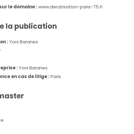
sur le domaine :
www.deratisation-paris-75.fr
e la publication
on :
Yoni Baranes
r
eprise :
Yoni Baranes
nce en cas de litige :
Paris
bmaster
re