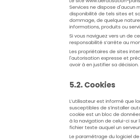
Le site www.deratisation-paris
Services ne dispose d'aucun m
disponibilité de tels sites et
dommage, de quelque nature q
informations, produits ou servi
Si vous naviguez vers un de ces
responsabilité s’arrête au mo
Les propriétaires de sites int
l'autorisation expresse et pré
avoir à en justifier sa décision.
5.2. Cookies
L’utilisateur est informé que l
susceptibles de s’installer au
cookie est un bloc de données q
à la navigation de celui-ci sur
fichier texte auquel un serveu
Le paramétrage du logiciel de