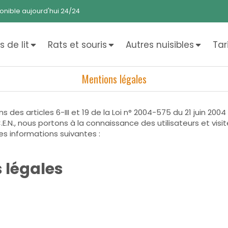
onible aujourd'hui 24/24
 de lit
Rats et souris
Autres nuisibles
Tar
Mentions légales
des articles 6-III et 19 de la Loi n° 2004-575 du 21 juin 200
E.N., nous portons à la connaissance des utilisateurs et visit
es informations suivantes :
s légales