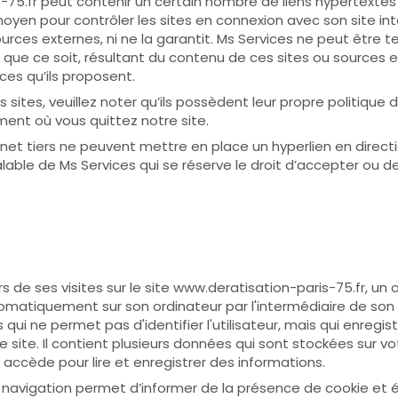
-75.fr peut contenir un certain nombre de liens hypertextes 
oyen pour contrôler les sites en connexion avec son site in
 sources externes, ni ne la garantit. Ms Services ne peut être
ue ce soit, résultant du contenu de ces sites ou sources
ces qu’ils proposent.
 sites, veuillez noter qu’ils possèdent leur propre politique 
ment où vous quittez notre site.
ernet tiers ne peuvent mettre en place un hyperlien en direct
alable de Ms Services qui se réserve le droit d’accepter ou d
ors de ses visites sur le site www.deratisation-paris-75.fr, un
tomatiquement sur son ordinateur par l'intermédiaire de son l
ui ne permet pas d'identifier l'utilisateur, mais qui enregis
 le site. Il contient plusieurs données qui sont stockées sur 
r accède pour lire et enregistrer des informations.
 navigation permet d’informer de la présence de cookie et é