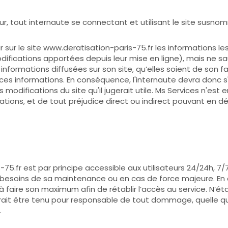
teur, tout internaute se connectant et utilisant le site susn
r sur le site www.deratisation-paris-75.fr les informations les
ifications apportées depuis leur mise en ligne), mais ne saur
nformations diffusées sur son site, qu’elles soient de son fai
t ces informations. En conséquence, l'internaute devra donc s
s modifications du site qu'il jugerait utile. Ms Services n'es
rmations, et de tout préjudice direct ou indirect pouvant en dé
é
75.fr est par principe accessible aux utilisateurs 24/24h, 7/7j
esoins de sa maintenance ou en cas de force majeure. En c
à faire son maximum afin de rétablir l’accès au service. N’é
ait être tenu pour responsable de tout dommage, quelle qu’e
.