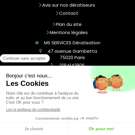
Avis sur nos dératiseurs
Contact
Plan du site
Mentions légales
MS SERVICES Dératisation
47 avenue Gambetta
75020
Paris
0184142906
contact@msservices.fr
©2025 - Extermination de tous nuisibles
Dératisation, désinsectisation, extermination de
punaises de lit, extermination de puces,
dépigeonnisation, ect.
Création et référencement du site par Simplébo